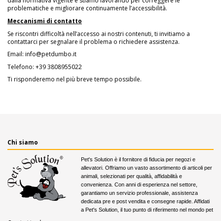
dalla normativa vigente e stiamo lavorando per correggere le
problematiche e migliorare continuamente l’accessibilità.
Meccanismi di contatto
Se riscontri difficoltà nell’accesso ai nostri contenuti, ti invitiamo a
contattarci per segnalare il problema o richiedere assistenza.
Email:
info@petdumbo.it
Telefono:
+39 3808955022
Ti risponderemo nel più breve tempo possibile.
Chi siamo
Pet's Solution è il fornitore di fiducia per negozi e
allevatori. Offriamo un vasto assortimento di articoli per
animali, selezionati per qualità, affidabilità e
convenienza. Con anni di esperienza nel settore,
garantiamo un servizio professionale, assistenza
dedicata pre e post vendita e consegne rapide. Affidati
a Pet's Solution, il tuo punto di riferimento nel mondo pet